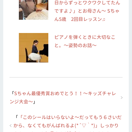
日からずっとワクワクしてたん
ですよ♪」とお母さん～ Sちゃ
ん5歳 2回目レッスン♫
ピアノを弾くときに大切なこ
と。～姿勢のお話～
「
Sちゃん最優秀賞おめでとう！！～キッズチャレ
ンジ大会～
」
「
「このシールはいらないよ～だってもう６さいだ
から、なくてもがんばれるよ(*´▽｀*)」しっかり