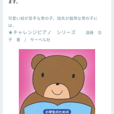
ます。
可愛い絵が苦手な男の子、指先が器用な男の子に
は、
★チャレンジピアノ シリーズ
遠藤 蓉
子 著 / サーベル社