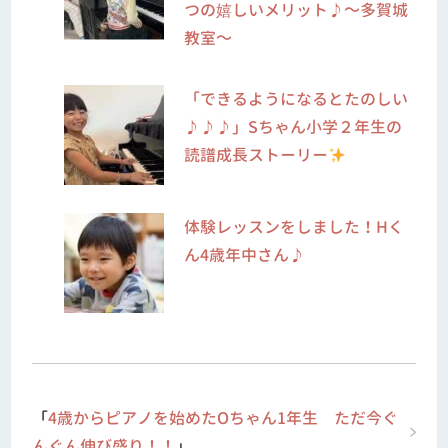
つの嬉しいメリット♪～多賀城
教室～
「できるようになるとたのしい
♪♪♪」Sちゃん小学２年生の
読譜成長ストーリー
体験レッスンをしました！Hく
ん4歳年中さん♪
「
4歳からピアノを始めたOちゃん1年生 ただ今ぐ
んぐん伸び盛り！！
」