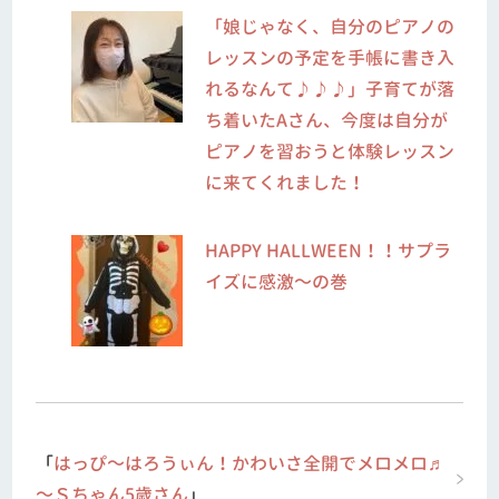
「娘じゃなく、自分のピアノの
レッスンの予定を手帳に書き入
れるなんて♪♪♪」子育てが落
ち着いたAさん、今度は自分が
ピアノを習おうと体験レッスン
に来てくれました！
HAPPY HALLWEEN！！サプラ
イズに感激～の巻
「
はっぴ～はろうぃん！かわいさ全開でメロメロ♬
～Ｓちゃん5歳さん
」