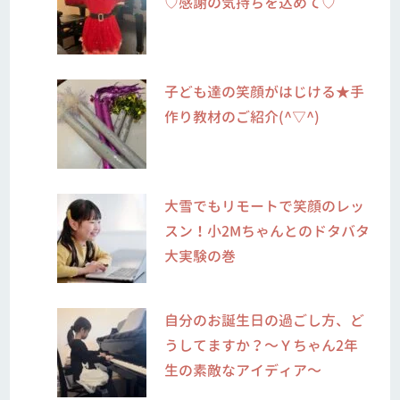
♡感謝の気持ちを込めて♡
子ども達の笑顔がはじける★手
作り教材のご紹介(^▽^)
大雪でもリモートで笑顔のレッ
スン！小2Mちゃんとのドタバタ
大実験の巻
自分のお誕生日の過ごし方、ど
うしてますか？～Ｙちゃん2年
生の素敵なアイディア～